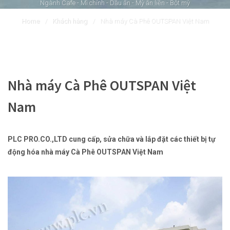
Ngành Cafe - Mì chính - Dầu ăn - Mỳ ăn liền - Bột mỳ
Home
/
Khách hàng
/
Nhà máy Cà Phê OUTSPAN Việt Nam
Nhà máy Cà Phê OUTSPAN Việt
Nam
PLC PRO.CO.,LTD cung cấp, sửa chữa và lắp đặt các thiết bị tự
động hóa nhà máy Cà Phê OUTSPAN Việt Nam