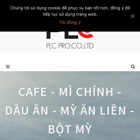
Chúng tôi sử dụng cookie để phục vụ bạn tốt hơn, đồng ý để
Trang chủ
Giới thiệu
Khách hàng
Liên hệ
Thành viên
tiếp tục sử dụng trang web.
Tôi đồng ý
CAFE - MÌ CHÍNH -
DẦU ĂN - MỲ ĂN LIỀN -
BỘT MỲ