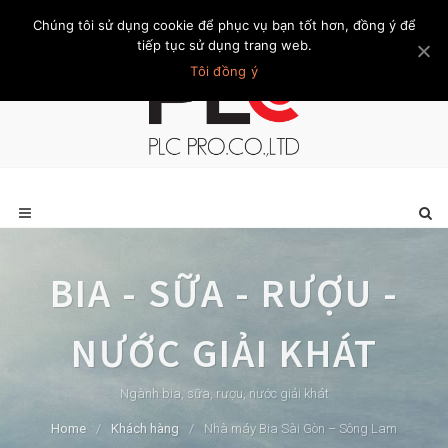
Chúng tôi sử dụng cookie để phục vụ bạn tốt hơn, đồng ý để
Trang chủ
Giới thiệu
Khách hàng
Liên hệ
Thành viên
tiếp tục sử dụng trang web.
Tôi đồng ý
BIA - SỮA - RƯỢU -
NƯỚC GIẢI KHÁT
Ngành bia, sữa, rượu, nước giải khát
Home
/
Khách hàng
/
Nhà máy Bia Sài Gòn – Sông Lam