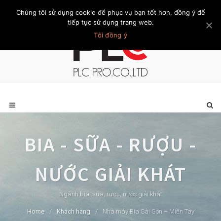
Chúng tôi sử dụng cookie để phục vụ bạn tốt hơn, đồng ý để
Trang chủ
Giới thiệu
Khách hàng
Liên hệ
Thành viên
tiếp tục sử dụng trang web.
Tôi đồng ý
BIA - SỮA - RƯỢU -
NƯỚC GIẢI KHÁT
Ngành bia, sữa, rượu, nước giải khát
Home
/
Khách hàng
/
Nhà máy Bia Sài Gòn – Miền Tây