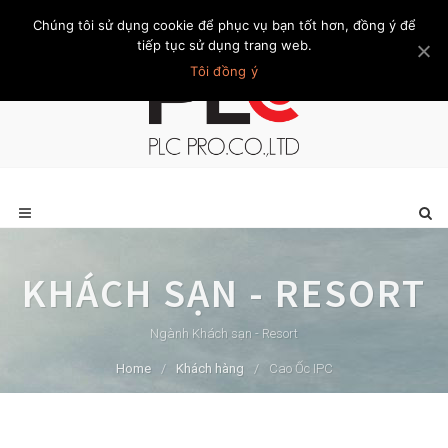
Chúng tôi sử dụng cookie để phục vụ bạn tốt hơn, đồng ý để
Trang chủ
Giới thiệu
Khách hàng
Liên hệ
Thành viên
tiếp tục sử dụng trang web.
Tôi đồng ý
KHÁCH SẠN - RESORT
Ngành Khách sạn - Resort
Home
/
Khách hàng
/
Cao Ốc IPC