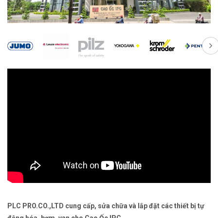
PLC PRO.CO.,LTD cung cấp, sửa chữa và lắp đặt các thiết bị tự
động hóa, bơm, van cho Cao Ốc IPC