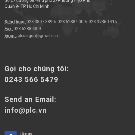
Số 27 đường 68 -Khu phố 2- Phường Hiệp Phú
Quận 9- TP. Hồ Chí Minh
Điện thoại:
028 3897 3890/ 028 6288 9009/ 028 3736 1415
Fax:
028.62889009
Email:
plcsaigon@gmail.com
Gọi cho chúng tôi:
0243 566 5479
Send an Email:
info@plc.vn
Like us