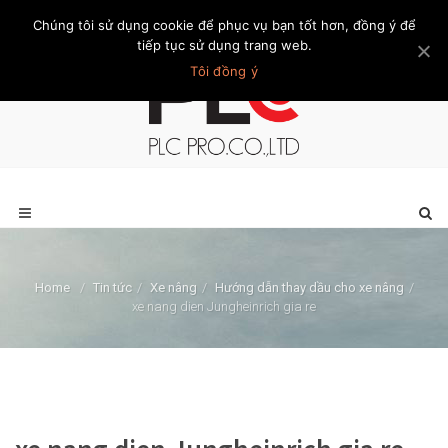
Chúng tôi sử dụng cookie để phục vụ bạn tốt hơn, đồng ý để
Trang chủ
Giới thiệu
Khách hàng
Liên hệ
Thành viên
tiếp tục sử dụng trang web.
Tôi đồng ý
Home
/
Tin tức
/
Xe nâng
/
Hướng dẫn thay dầu cho xe nâng
/
xe nang dien Jungheinrich gia re