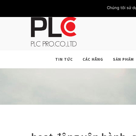
TRANG CHỦ
GIỚI THIỆU
KHÁCH HÀNG
LIÊN HỆ
Chúng tôi sử d
TIN TỨC
CÁC HÃNG
SẢN PHẨM