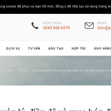
Thứ Năm, 6/8/202
THÀNH VIÊN
ụng cookie để phục vụ bạn tốt hơn, đồng ý để tiếp tục sử dụng trang w
ĐIỆN THOẠI
EMAIL
0243 566 5479
info@p
DỊCH VỤ
TƯ VẤN
ĐÀO TẠO
HỢP TÁC
KHO HÀN
Home
/
Tin tức
/
Giải pháp kết nối trong vận hành với các nhà máy thủy 