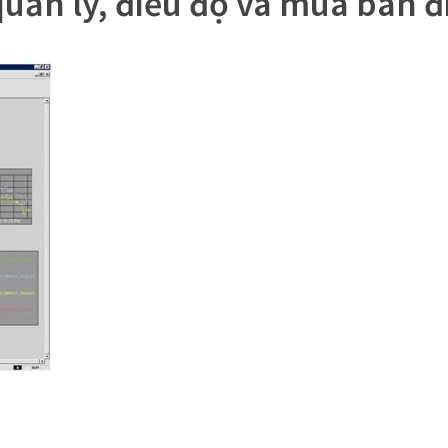
uản lý, điều độ và mua bán đ