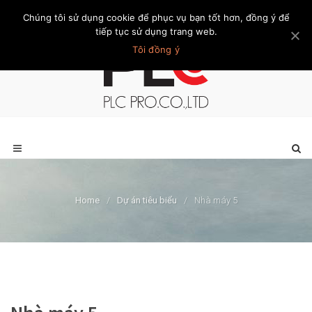
Chúng tôi sử dụng cookie để phục vụ bạn tốt hơn, đồng ý để
Trang chủ
Giới thiệu
Khách hàng
Liên hệ
Thành viên
tiếp tục sử dụng trang web.
Tôi đồng ý
Home
/
Dự án tiêu biểu
/
Nhà máy 5