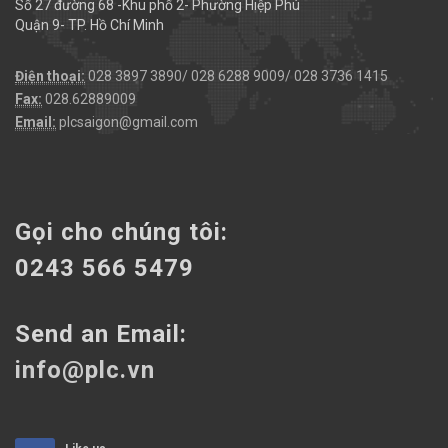
Số 27 đường 68 -Khu phố 2- Phường Hiệp Phú
Quận 9- TP. Hồ Chí Minh
Điện thoại:
028 3897 3890/ 028 6288 9009/ 028 3736 1415
Fax:
028.62889009
Email:
plcsaigon@gmail.com
Gọi cho chúng tôi:
0243 566 5479
Send an Email:
info@plc.vn