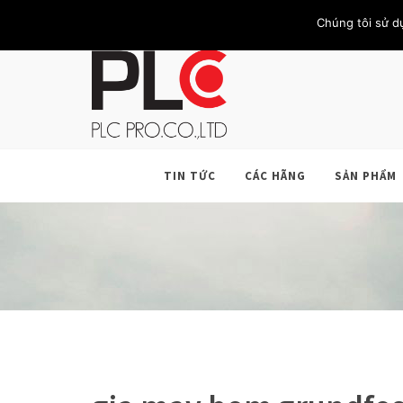
TRANG CHỦ
GIỚI THIỆU
KHÁCH HÀNG
LIÊN HỆ
Chúng tôi sử d
TIN TỨC
CÁC HÃNG
SẢN PHẨM