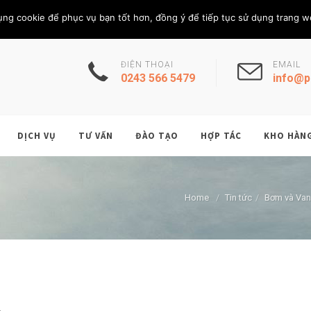
Thứ Sáu, 7/8/202
THÀNH VIÊN
ụng cookie để phục vụ bạn tốt hơn, đồng ý để tiếp tục sử dụng trang w
ĐIỆN THOẠI
EMAIL
0243 566 5479
info@p
DỊCH VỤ
TƯ VẤN
ĐÀO TẠO
HỢP TÁC
KHO HÀN
Home
/
Tin tức
/
Bơm và Van