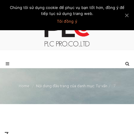
Chúng tôi sử dụng cookie để phục vụ bạn tốt hơn, đồng ý để
Trang chủ
Giới thiệu
Khách hàng
Liên hệ
Thành viên
tiếp tục sử dụng trang web.
Tôi đồng ý
Home
/
Nội dung đầu trang của danh mục: Tư vấn
/
7