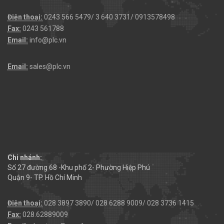
Điện thoại:
0243 566 5479/ 3 640 3731/ 0913578498
Fax:
0243 561788
Email:
info@plc.vn
Email:
sales@plc.vn
Chi nhánh:
Số 27 đường 68 -Khu phố 2- Phường Hiệp Phú
Quận 9- TP. Hồ Chí Minh
Điện thoại:
028 3897 3890/ 028 6288 9009/ 028 3736 1415
Fax:
028.62889009