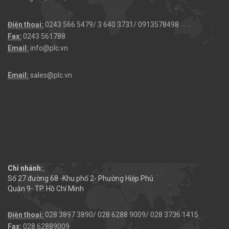
Điện thoại:
0243 566 5479/ 3 640 3731/ 0913578498
Fax:
0243 561788
Email:
info@plc.vn
Email:
sales@plc.vn
Chi nhánh:
Số 27 đường 68 -Khu phố 2- Phường Hiệp Phú
Quận 9- TP. Hồ Chí Minh
Điện thoại:
028 3897 3890/ 028 6288 9009/ 028 3736 1415
Fax:
028.62889009