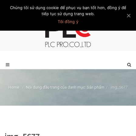
Chúng tôi sử dụng cookie để phục vụ bạn tốt hơn, đồng ý để
Trang chủ
Giới thiệu
Khách hàng
Liên hệ
Thành viên
tiếp tục sử dụng trang web.
Tôi đồng ý
Home
/
Nội dung đầu trang của danh mục: Sản phẩm
/
img_5677