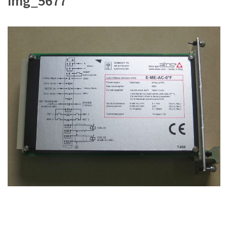
img_5677