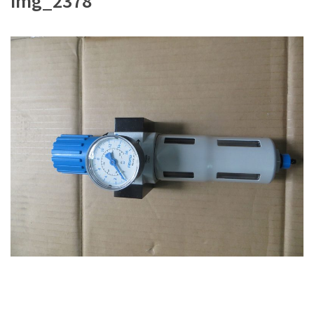
img_2378