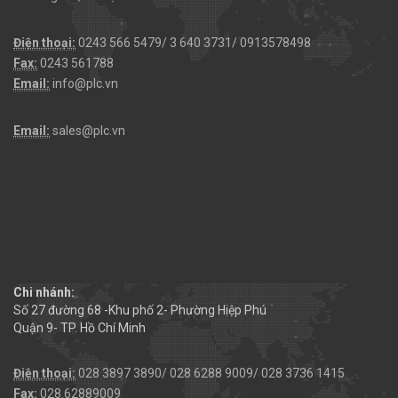
Điện thoại:
0243 566 5479/ 3 640 3731/ 0913578498
Fax:
0243 561788
Email:
info@plc.vn
Email:
sales@plc.vn
Chi nhánh:
Số 27 đường 68 -Khu phố 2- Phường Hiệp Phú
Quận 9- TP. Hồ Chí Minh
Điện thoại:
028 3897 3890/ 028 6288 9009/ 028 3736 1415
Fax:
028.62889009