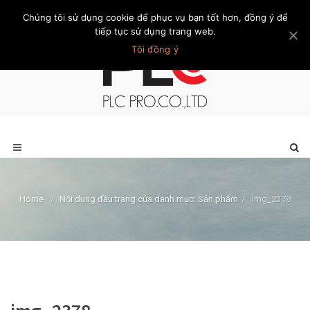
Chúng tôi sử dụng cookie để phục vụ bạn tốt hơn, đồng ý để
Trang chủ
Giới thiệu
Khách hàng
Liên hệ
Thành viên
tiếp tục sử dụng trang web.
Tôi đồng ý
Home
/
Nội dung đầu trang của danh mục: Sản phẩm
/
img_2378