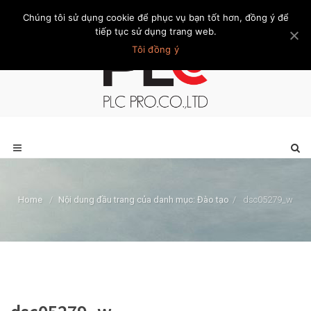
Chúng tôi sử dụng cookie để phục vụ bạn tốt hơn, đồng ý để
Trang chủ
Giới thiệu
Khách hàng
Liên hệ
Thành viên
tiếp tục sử dụng trang web.
Tôi đồng ý
Home
/
Nội dung đầu trang của danh mục: Đào tạo
/
dsc05279_w