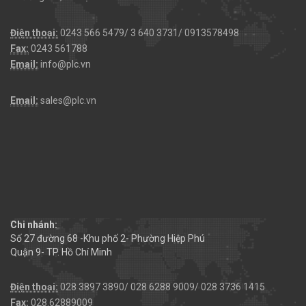
Điện thoại:
0243 566 5479/ 3 640 3731/ 0913578498
Fax:
0243 561788
Email:
info@plc.vn
Email:
sales@plc.vn
Chi nhánh:
Số 27 đường 68 -Khu phố 2- Phường Hiệp Phú
Quận 9- TP. Hồ Chí Minh
Điện thoại:
028 3897 3890/ 028 6288 9009/ 028 3736 1415
Fax:
028.62889009