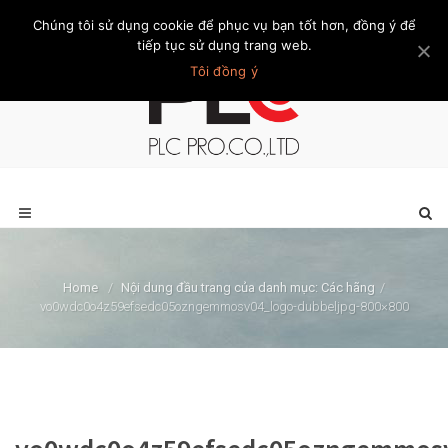
Chúng tôi sử dụng cookie để phục vụ bạn tốt hơn, đồng ý để
Trang chủ
Giới thiệu
Khách hàng
Liên hệ
Thành viên
tiếp tục sử dụng trang web.
Tôi đồng ý
Home
/
Nội dung đầu trang của danh mục: Các hãng
/
vo0wdc0o4z59efsedc05ozngemmosv04_logo-dubbeljpg-800×800