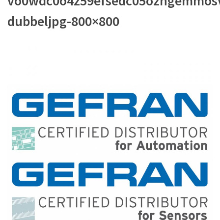
vo0wdc0o4z59efsedc05ozngemmosv
dubbeljpg-800×800