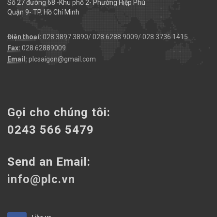
Số 27 đường 68 -Khu phố 2- Phường Hiệp Phú
Quận 9- TP. Hồ Chí Minh
Điện thoại:
028 3897 3890/ 028 6288 9009/ 028 3736 1415
Fax:
028.62889009
Email:
plcsaigon@gmail.com
Gọi cho chúng tôi:
0243 566 5479
Send an Email:
info@plc.vn