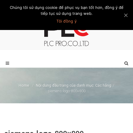
Chúng tôi sử dụng cookie để phục vụ bạn tốt hơn, đồng ý để
Trang chủ
Giới thiệu
Khách hàng
Liên hệ
Thành viên
tiếp tục sử dụng trang web.
Tôi đồng ý
Home
/
Nội dung đầu trang của danh mục: Các hãng
/
siemens-logo-800×800