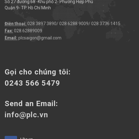
Số 27 đường 68 -Khu phố 2- Phường Hiệp Phú
Quận 9- TP. Hồ Chí Minh
Điện thoại:
028 3897 3890/ 028 6288 9009/ 028 3736 1415
Fax:
028.62889009
Email:
plcsaigon@gmail.com
Gọi cho chúng tôi:
0243 566 5479
Send an Email:
info@plc.vn