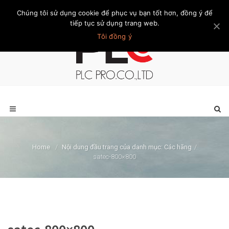
Chúng tôi sử dụng cookie để phục vụ bạn tốt hơn, đồng ý để
Trang chủ
Giới thiệu
Khách hàng
Liên hệ
Thành viên
tiếp tục sử dụng trang web.
Tôi đồng ý
Home
/
Nội dung đầu trang của danh mục: Các hãng
/
satec-800×800