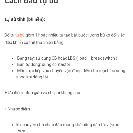
Cách đấu tụ bù
1./ Bù tĩnh (bù nền):
Bố trí
tụ bù
gồm
1
hoặc
nhiều
tụ tạo
bắt buộc
lượng bù
ko
đổi việc
điều khiển
có
thể
thực hiện
bằng:
Bằng tay:
sử dụng
CB hoặc LBS ( load – break switch )
Bán tự động:
dùng
contactor
Mắc trực tiếp vào
chuyển vận
đóng điện cho mạch bù
song
song
khi
đóng tải.
+ Ưu điểm :
đơn giản
và
chi phí
không
cao.
+ Nhược điểm :
khi
chuyên chở
chao đảo
mang
khả năng dẫn
tới
việc bù
thừa.