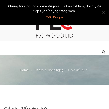
Chúng tôi sử dụng cookie để phục vụ bạn tốt hơn, đồng ý để
Trang chủ
Giới thiệu
Khách hàng
Liên hệ
Thành viên
tiếp tục sử dụng trang web.
Tôi đồng ý
Home
/
Tin tức
/
Công nghệ
/
Cách đấu tụ bù