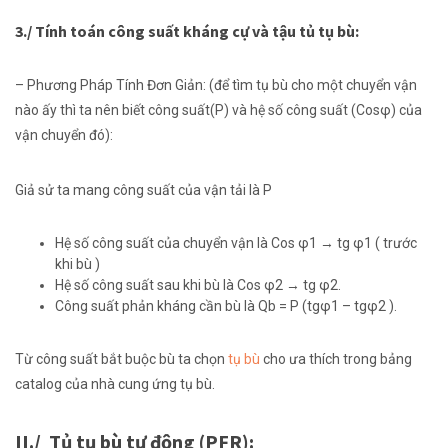
3./ Tính toán công suất
kháng cự
và
tậu
tủ tụ bù:
– Phương Pháp Tính Đơn Giản: (để
tìm
tụ bù cho
một
chuyển vận
nào
ấy
thì ta
nên
biết công suất(P) và hệ số công suất (Cosφ) của
vận chuyển
đó):
Giả sử ta
mang
công suất của
vận tải
là P
Hệ số công suất của
chuyển vận
là Cos φ1 → tg φ1 ( trước
khi
bù )
Hệ số công suất sau
khi
bù là Cos φ2 → tg φ2.
Công suất
phản kháng
cần
bù là Qb = P (tgφ1 – tgφ2 ).
Từ công suất
bắt buộc
bù ta chọn
tụ bù
cho
ưa thích
trong bảng
catalog của nhà
cung ứng
tụ bù.
II./ Tủ tụ bù tự động (PFR):