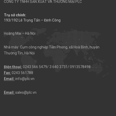
CÔNG TY TNHH SẢN XUẤT VÀ THƯƠNG MẠI PLC
Trụ sở chính:
193/192 Lê Trọng Tấn – Định Công
Hoàng Mai – Hà Nội
Nhà máy: Cụm công nghiệp Tiền Phong, xã Hoà Bình, huyện
Thường Tín, Hà Nội
Điện thoại:
0243 566 5479/ 3 640 3731/ 0913578498
Fax:
0243 561788
Email:
info@plc.vn
Email:
sales@plc.vn