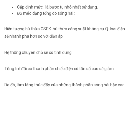
Cấp định mức : là bước tụ nhỏ nhất sử dụng.
Độ méo dạng tổng do sóng hài :
Hiện tượng bù thừa CSPK: bù thừa công suất
kháng cự
Q:
loại
điện
sẽ nhanh pha hơn so
với
điện áp
Hệ thống
chuyên chở
sẽ
có
tính dung.
Tổng trở đối
có
thành phần
chiếc
điện
có
tần số cao sẽ giảm.
Do đó, làm tăng
thúc đẩy
của
những
thành phần sóng hài bậc cao.