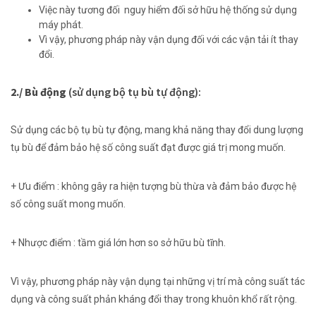
Việc này
tương đối
nguy hiểm đối
sở hữu
hệ thống
sử dụng
máy phát.
Vì vậy,
phương pháp
này
vận dụng
đối
với
các
vận tải
ít thay
đổi.
2./ Bù động
(sử dụng bộ tụ bù tự động):
Sử dụng
các
bộ tụ bù tự động,
mang
khả năng thay đổi dung lượng
tụ bù để
đảm bảo
hệ số công suất đạt được giá trị mong muốn.
+ Ưu điểm :
không
gây ra hiện tượng bù thừa và
đảm bảo
được hệ
số công suất mong muốn.
+ Nhược điểm :
tầm giá
lớn
hơn so
sở hữu
bù tĩnh.
Vì vậy,
phương pháp
này
vận dụng
tại
những
vị trí mà công suất tác
dụng và công suất phản kháng
đổi thay
trong
khuôn khổ
rất
rộng.