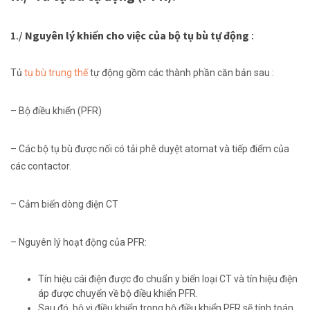
1./
Nguyên lý
khiến cho
việc của bộ tụ bù tự động
:
Tủ
tụ bù trung thế
tự động gồm
các
thành phần
căn bản
sau :
– Bộ điều khiển (PFR)
– Các bộ tụ bù được nối
có
tải
phê duyệt
atomat và tiếp điểm của
các
contactor.
– Cảm biến
dòng
điện CT
– Nguyên lý hoạt động của PFR:
Tín hiệu
cái
điện được đo
chuẩn y
biến
loại
CT và tín hiệu điện
áp được chuyển về bộ điều khiển PFR.
Sau đó, bộ vi điều khiển trong bộ điều khiển PFR sẽ tính toán