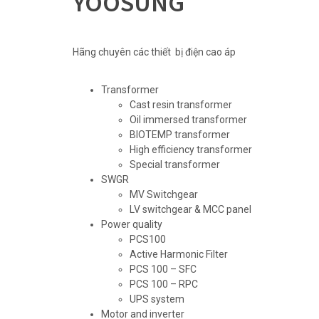
YOOSUNG
Hãng chuyên các thiết bị điện cao áp
Transformer
Cast resin transformer
Oil immersed transformer
BIOTEMP transformer
High efficiency transformer
Special transformer
SWGR
MV Switchgear
LV switchgear & MCC panel
Power quality
PCS100
Active Harmonic Filter
PCS 100 – SFC
PCS 100 – RPC
UPS system
Motor and inverter