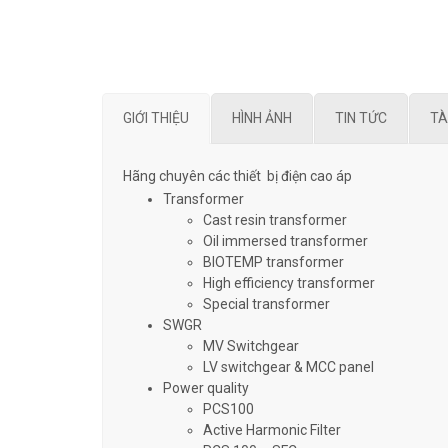
GIỚI THIỆU
HÌNH ẢNH
TIN TỨC
TÀ
Hãng chuyên các thiết bị điện cao áp
Transformer
Cast resin transformer
Oil immersed transformer
BIOTEMP transformer
High efficiency transformer
Special transformer
SWGR
MV Switchgear
LV switchgear & MCC panel
Power quality
PCS100
Active Harmonic Filter