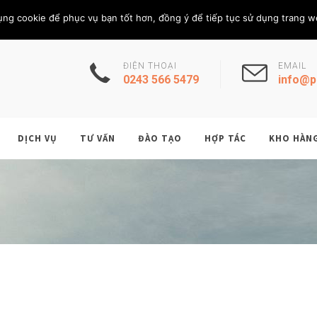
Thứ Bảy, 8/8/202
THÀNH VIÊN
ụng cookie để phục vụ bạn tốt hơn, đồng ý để tiếp tục sử dụng trang w
ĐIỆN THOẠI
EMAIL
0243 566 5479
info@p
DỊCH VỤ
TƯ VẤN
ĐÀO TẠO
HỢP TÁC
KHO HÀN