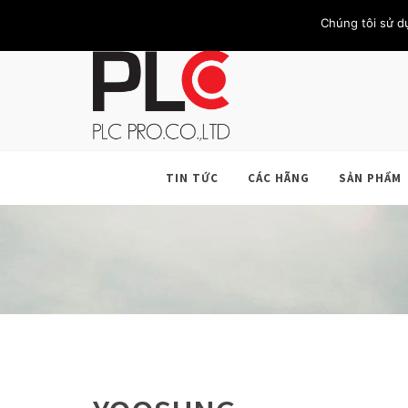
TRANG CHỦ
GIỚI THIỆU
KHÁCH HÀNG
LIÊN HỆ
Chúng tôi sử d
TIN TỨC
CÁC HÃNG
SẢN PHẨM