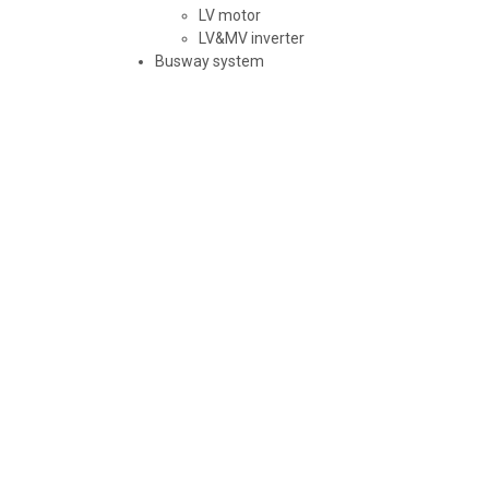
LV motor
LV&MV inverter
Busway system