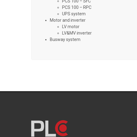
PCS 100 – SFC
PCS 100 – RPC
UPS system
Motor and inverter
LV motor
LV&MV inverter
Busway system