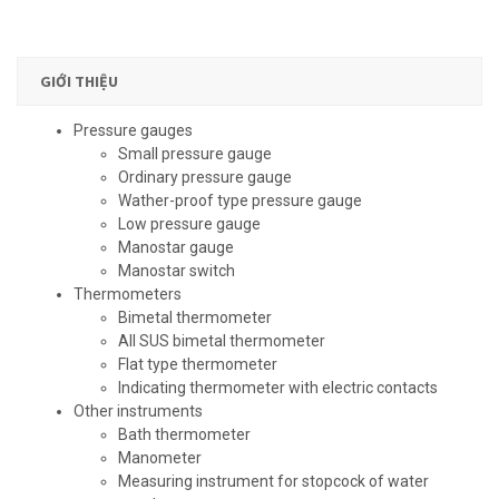
GIỚI THIỆU
Pressure gauges
Small pressure gauge
Ordinary pressure gauge
Wather-proof type pressure gauge
Low pressure gauge
Manostar gauge
Manostar switch
Thermometers
Bimetal thermometer
All SUS bimetal thermometer
Flat type thermometer
Indicating thermometer with electric contacts
Other instruments
Bath thermometer
Manometer
Measuring instrument for stopcock of water