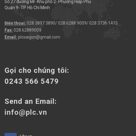
Số 27 đường 68 -Khu phố 2- Phường Hiệp Phú
Quận 9- TP. Hồ Chí Minh
Điện thoại:
028 3897 3890/ 028 6288 9009/ 028 3736 1415
Fax:
028.62889009
Email:
plcsaigon@gmail.com
Gọi cho chúng tôi:
0243 566 5479
Send an Email:
info@plc.vn