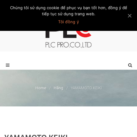
Chúng tôi sử dụng cookie để phục vụ bạn tốt hơn, đồng ý để
Trang chủ
Giới thiệu
Khách hàng
Liên hệ
Thành viên
tiếp tục sử dụng trang web.
Tôi đồng ý
Home
/
Hãng
/
YAMAMOTO KEIKI