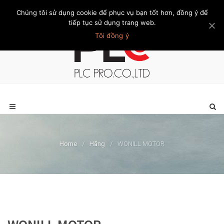
Chúng tôi sử dụng cookie để phục vụ bạn tốt hơn, đồng ý để
Trang chủ
Giới thiệu
Khách hàng
Liên hệ
Thành viên
tiếp tục sử dụng trang web.
Tôi đồng ý
Home
/
Hãng
/
WONILL MOTOR