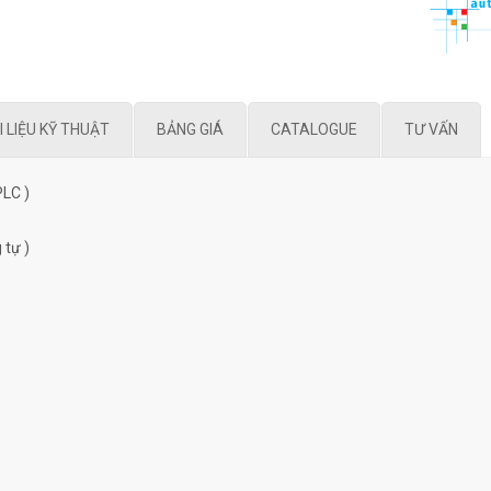
I LIỆU KỸ THUẬT
BẢNG GIÁ
CATALOGUE
TƯ VẤN
PLC )
 tự )