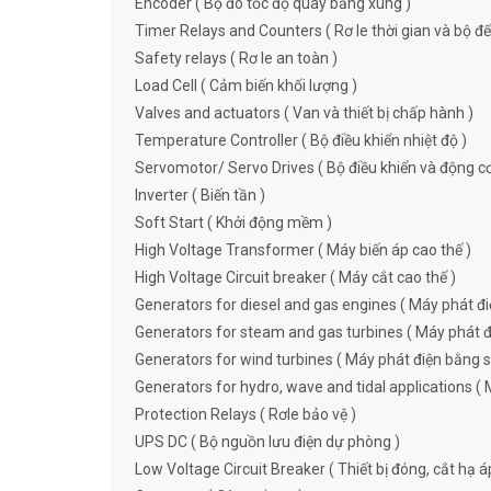
Encoder ( Bộ đo tốc độ quay bằng xung )
Timer Relays and Counters ( Rơ le thời gian và bộ đ
Safety relays ( Rơ le an toàn )
Load Cell ( Cảm biến khối lượng )
Valves and actuators ( Van và thiết bị chấp hành )
Temperature Controller ( Bộ điều khiển nhiệt độ )
Servomotor/ Servo Drives ( Bộ điều khiển và động c
Inverter ( Biến tần )
Soft Start ( Khởi động mềm )
High Voltage Transformer ( Máy biến áp cao thế )
High Voltage Circuit breaker ( Máy cắt cao thế )
Generators for diesel and gas engines ( Máy phát đi
Generators for steam and gas turbines ( Máy phát đi
Generators for wind turbines ( Máy phát điện bằng s
Generators for hydro, wave and tidal applications ( 
Protection Relays ( Rơle bảo vệ )
UPS DC ( Bộ nguồn lưu điện dự phòng )
Low Voltage Circuit Breaker ( Thiết bị đóng, cắt hạ á