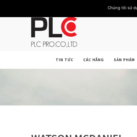
TRANG CHỦ
GIỚI THIỆU
KHÁCH HÀNG
LIÊN HỆ
Chúng tôi sử d
TIN TỨC
CÁC HÃNG
SẢN PHẨM