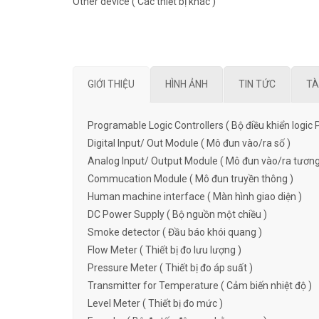
Other device ( Các thiết bị khác )
GIỚI THIỆU
HÌNH ẢNH
TIN TỨC
TÀ
Programable Logic Controllers ( Bộ điều khiển logic 
Digital Input/ Out Module ( Mô đun vào/ra số )
Analog Input/ Output Module ( Mô đun vào/ra tương
Commucation Module ( Mô đun truyền thông )
Human machine interface ( Màn hình giao diện )
DC Power Supply ( Bộ nguồn một chiều )
Smoke detector ( Đầu báo khói quang )
Flow Meter ( Thiết bị đo lưu lượng )
Pressure Meter ( Thiết bị đo áp suất )
Transmitter for Temperature ( Cảm biến nhiệt độ )
Level Meter ( Thiết bị đo mức )