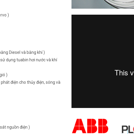
rvo )
ằng Diesel và bằng khí )
sử dụng tuabin hơi nước và khí
ió )
 phát điện cho thủy điện, sóng và
sát nguồn điện )