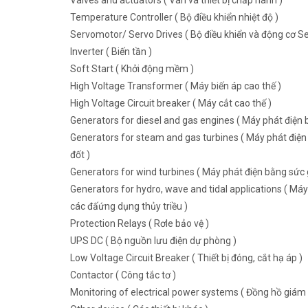
Valves and actuators ( Van và thiết bị chấp hành )
Temperature Controller ( Bộ điều khiển nhiệt độ )
Servomotor/ Servo Drives ( Bộ điều khiển và động cơ Se
Inverter ( Biến tần )
Soft Start ( Khởi động mềm )
High Voltage Transformer ( Máy biến áp cao thế )
High Voltage Circuit breaker ( Máy cắt cao thế )
Generators for diesel and gas engines ( Máy phát điện b
Generators for steam and gas turbines ( Máy phát điện 
đốt )
Generators for wind turbines ( Máy phát điện bằng sức g
Generators for hydro, wave and tidal applications ( Máy
các đấứng dụng thủy triều )
Protection Relays ( Rơle bảo vệ )
UPS DC ( Bộ nguồn lưu điện dự phòng )
Low Voltage Circuit Breaker ( Thiết bị đóng, cắt hạ áp )
Contactor ( Công tắc tơ )
Monitoring of electrical power systems ( Đồng hồ giám 