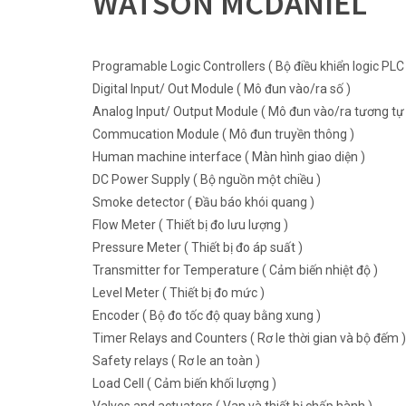
WATSON MCDANIEL
Programable Logic Controllers ( Bộ điều khiển logic PLC 
Digital Input/ Out Module ( Mô đun vào/ra số )
Analog Input/ Output Module ( Mô đun vào/ra tương tự 
Commucation Module ( Mô đun truyền thông )
Human machine interface ( Màn hình giao diện )
DC Power Supply ( Bộ nguồn một chiều )
Smoke detector ( Đầu báo khói quang )
Flow Meter ( Thiết bị đo lưu lượng )
Pressure Meter ( Thiết bị đo áp suất )
Transmitter for Temperature ( Cảm biến nhiệt độ )
Level Meter ( Thiết bị đo mức )
Encoder ( Bộ đo tốc độ quay bằng xung )
Timer Relays and Counters ( Rơ le thời gian và bộ đếm )
Safety relays ( Rơ le an toàn )
Load Cell ( Cảm biến khối lượng )