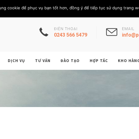
Thứ Sáu, 7/8/202
THÀNH VIÊN
ụng cookie để phục vụ bạn tốt hơn, đồng ý để tiếp tục sử dụng trang w
ĐIỆN THOẠI
EMAIL
0243 566 5479
info@p
DỊCH VỤ
TƯ VẤN
ĐÀO TẠO
HỢP TÁC
KHO HÀN