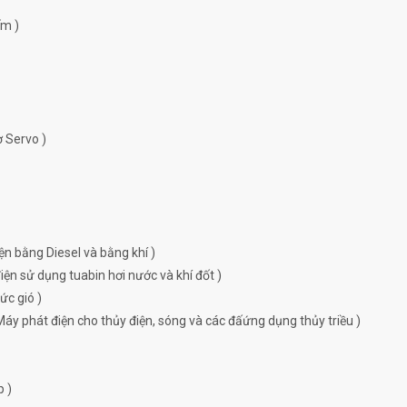
ếm )
ơ Servo )
ện bằng Diesel và bằng khí )
ện sử dụng tuabin hơi nước và khí đốt )
ức gió )
Máy phát điện cho thủy điện, sóng và các đấứng dụng thủy triều )
p )