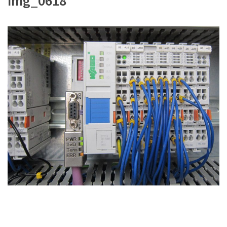
img_0618