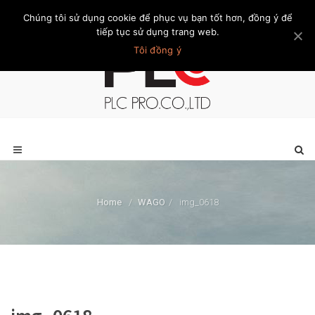
Chúng tôi sử dụng cookie để phục vụ bạn tốt hơn, đồng ý để
Trang chủ
Giới thiệu
Khách hàng
Liên hệ
Thành viên
tiếp tục sử dụng trang web.
Tôi đồng ý
Home
/
WAGO
/
img_0618