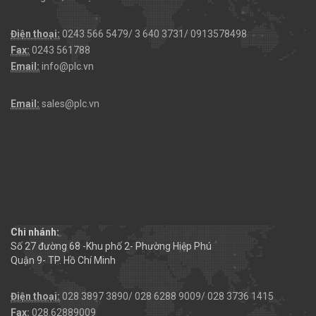
Điện thoại:
0243 566 5479/ 3 640 3731/ 0913578498
Fax:
0243 561788
Email:
info@plc.vn
Email:
sales@plc.vn
Chi nhánh:
Số 27 đường 68 -Khu phố 2- Phường Hiệp Phú
Quận 9- TP. Hồ Chí Minh
Điện thoại:
028 3897 3890/ 028 6288 9009/ 028 3736 1415
Fax:
028.62889009