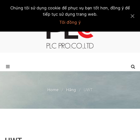
Chúng tôi sử dụng cookie để phục vụ bạn tốt hơn, đồng ý để
Trang chủ
Giới thiệu
Khách hàng
Liên hệ
Thành viên
tiếp tục sử dụng trang web.
Tôi đồng ý
Home
/
Hãng
/
UWT