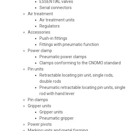
ESSENTIAL valves
Serial connectors
Air treatment
Air treatment units
Regulators
Accessories
Push-in fittings
Fittings with pneumatic function
Power clamp
Pneumatic power clamps
Clamps conforming to the CNOMO standard
Pin units
Retractable locating pin unit, single rods,
double rods
Pneumatic retractable locating pin units, single
rod with hand lever
Pin clamps
Gripper units
Gripper units
Pneumatic gripper
Power pivots
Marking units and metal forming