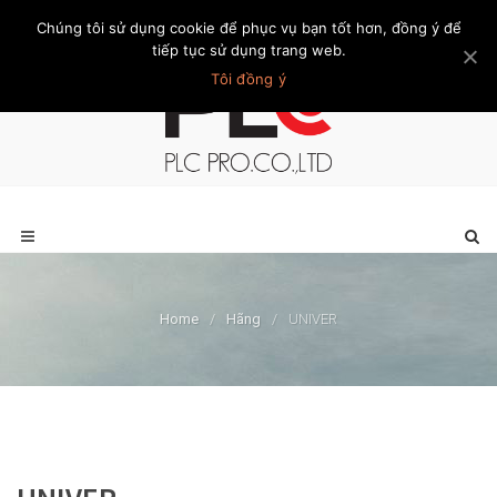
Chúng tôi sử dụng cookie để phục vụ bạn tốt hơn, đồng ý để
Trang chủ
Giới thiệu
Khách hàng
Liên hệ
Thành viên
tiếp tục sử dụng trang web.
Tôi đồng ý
Home
/
Hãng
/
UNIVER