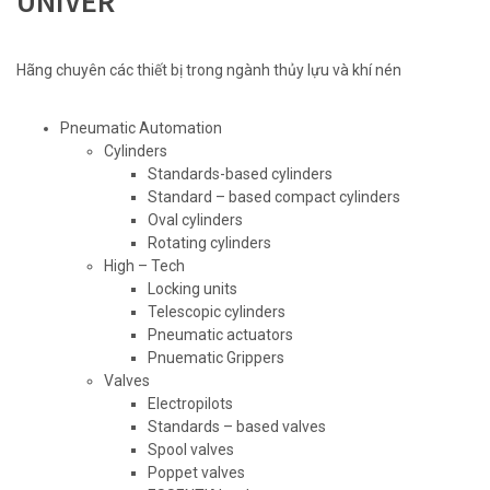
UNIVER
Hãng chuyên các thiết bị trong ngành thủy lựu và khí nén
Pneumatic Automation
Cylinders
Standards-based cylinders
Standard – based compact cylinders
Oval cylinders
Rotating cylinders
High – Tech
Locking units
Telescopic cylinders
Pneumatic actuators
Pnuematic Grippers
Valves
Electropilots
Standards – based valves
Spool valves
Poppet valves