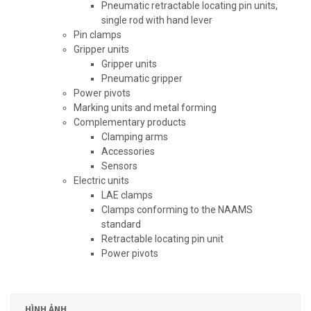
Pneumatic retractable locating pin units,
single rod with hand lever
Pin clamps
Gripper units
Gripper units
Pneumatic gripper
Power pivots
Marking units and metal forming
Complementary products
Clamping arms
Accessories
Sensors
Electric units
LAE clamps
Clamps conforming to the NAAMS
standard
Retractable locating pin unit
Power pivots
HÌNH ẢNH