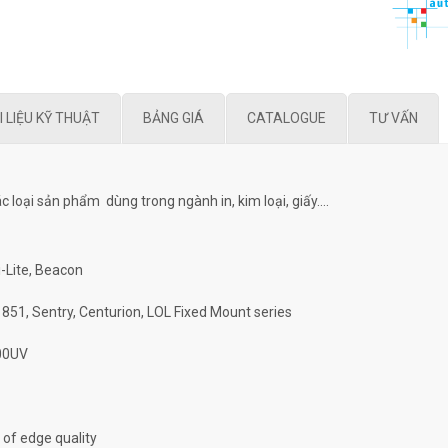
I LIỆU KỸ THUẬT
BẢNG GIÁ
CATALOGUE
TƯ VẤN
ác loại sản phẩm dùng trong ngành in, kim loại, giấy….
i-Lite, Beacon
51, Sentry, Centurion, LOL Fixed Mount series
500UV
 of edge quality