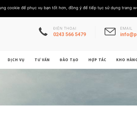
Thứ Năm, 6/8/202
THÀNH VIÊN
ụng cookie để phục vụ bạn tốt hơn, đồng ý để tiếp tục sử dụng trang w
ĐIỆN THOẠI
EMAIL
0243 566 5479
info@p
DỊCH VỤ
TƯ VẤN
ĐÀO TẠO
HỢP TÁC
KHO HÀN