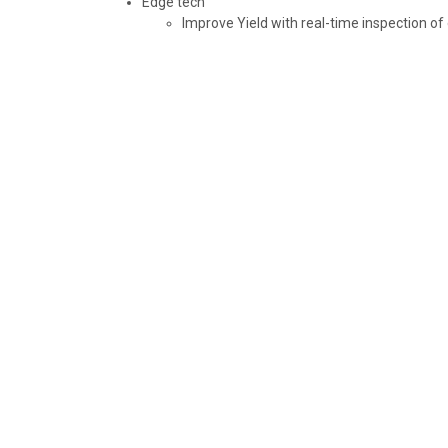
Edge tech
Improve Yield with real-time inspection of