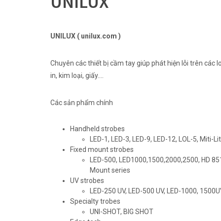
UNILUX
UNILUX ( unilux.com )
Chuyên các thiết bị cầm tay giúp phát hiện lỗi trên cá
in, kim loại, giấy….
Các sản phẩm chính
Handheld strobes
LED-1, LED-3, LED-9, LED-12, LOL-5, Miti-L
Fixed mount strobes
LED-500, LED1000,1500,2000,2500, HD 851,
Mount series
UV strobes
LED-250 UV, LED-500 UV, LED-1000, 1500
Specialty trobes
UNI-SHOT, BIG SHOT