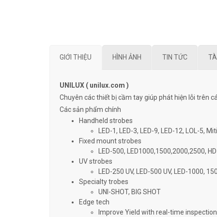
GIỚI THIỆU
HÌNH ẢNH
TIN TỨC
TÀ
UNILUX ( unilux.com )
Chuyên các thiết bị cầm tay giúp phát hiện lỗi trên c
Các sản phẩm chính
Handheld strobes
LED-1, LED-3, LED-9, LED-12, LOL-5, Mit
Fixed mount strobes
LED-500, LED1000,1500,2000,2500, HD 8
UV strobes
LED-250 UV, LED-500 UV, LED-1000, 1
Specialty trobes
UNI-SHOT, BIG SHOT
Edge tech
Improve Yield with real-time inspection