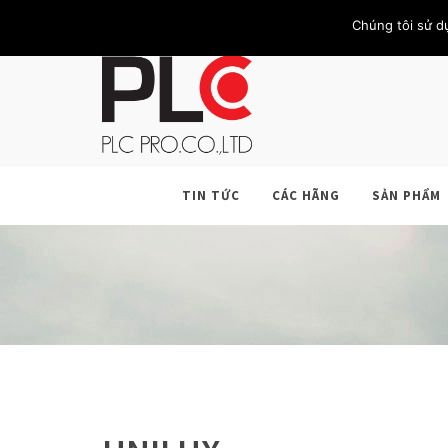
TRANG CHỦ
GIỚI THIỆU
KHÁCH HÀNG
LIÊN HỆ
Chúng tôi sử d
TIN TỨC
CÁC HÃNG
SẢN PHẨM