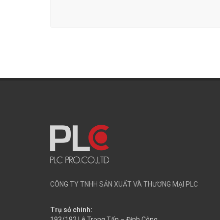
CÔNG TY TNHH SẢN XUẤT VÀ THƯƠNG MẠI PLC
Trụ sở chính:
193/192 Lê Trọng Tấn – Định Công