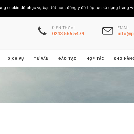
Thứ Bảy, 8/8/202
THÀNH VIÊN
ụng cookie để phục vụ bạn tốt hơn, đồng ý để tiếp tục sử dụng trang w
ĐIỆN THOẠI
EMAIL
0243 566 5479
info@p
DỊCH VỤ
TƯ VẤN
ĐÀO TẠO
HỢP TÁC
KHO HÀN