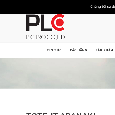
TRANG CHỦ
GIỚI THIỆU
KHÁCH HÀNG
LIÊN HỆ
Chúng tôi sử d
TIN TỨC
CÁC HÃNG
SẢN PHẨM