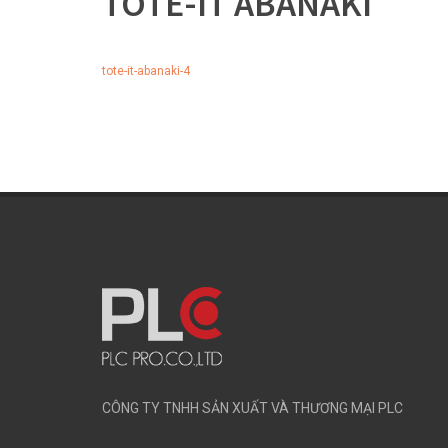
TOTE-IT ABANAKI
tote-it-abanaki-4
CÔNG TY TNHH SẢN XUẤT VÀ THƯƠNG MẠI PLC