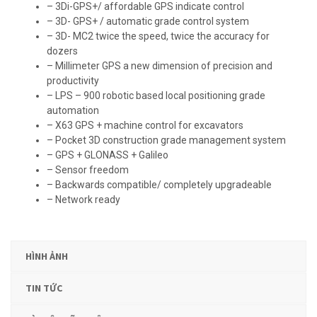
– 3Di-GPS+/ affordable GPS indicate control
– 3D- GPS+ / automatic grade control system
– 3D- MC2 twice the speed, twice the accuracy for
dozers
– Millimeter GPS a new dimension of precision and
productivity
– LPS – 900 robotic based local positioning grade
automation
– X63 GPS + machine control for excavators
– Pocket 3D construction grade management system
– GPS + GLONASS + Galileo
– Sensor freedom
– Backwards compatible/ completely upgradeable
– Network ready
HÌNH ẢNH
TIN TỨC