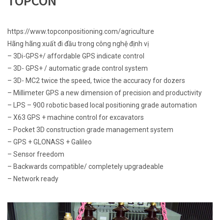
TOPCON
https://www.topconpositioning.com/agriculture
Hãng hãng xuất đi đầu trong công nghệ định vị
– 3Di-GPS+/ affordable GPS indicate control
– 3D- GPS+ / automatic grade control system
– 3D- MC2 twice the speed, twice the accuracy for dozers
– Millimeter GPS a new dimension of precision and productivity
– LPS – 900 robotic based local positioning grade automation
– X63 GPS + machine control for excavators
– Pocket 3D construction grade management system
– GPS + GLONASS + Galileo
– Sensor freedom
– Backwards compatible/ completely upgradeable
– Network ready