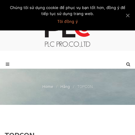
Chúng tôi sử dụng cookie để phục vụ bạn tốt hơn, đồng ý để
Trang chủ
Giới thiệu
Khách hàng
Liên hệ
Thành viên
tiếp tục sử dụng trang web.
Tôi đồng ý
Home
/
Hãng
/
TOPCON