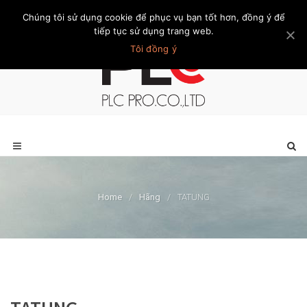
Chúng tôi sử dụng cookie để phục vụ bạn tốt hơn, đồng ý để
Trang chủ
Giới thiệu
Khách hàng
Liên hệ
Thành viên
tiếp tục sử dụng trang web.
Tôi đồng ý
Home
/
Hãng
/
TATUNG