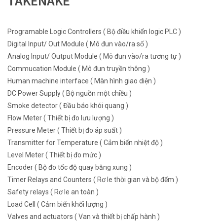
TAKENAKE
Programable Logic Controllers ( Bộ điều khiển logic PLC )
Digital Input/ Out Module ( Mô đun vào/ra số )
Analog Input/ Output Module ( Mô đun vào/ra tương tự )
Commucation Module ( Mô đun truyền thông )
Human machine interface ( Màn hình giao diện )
DC Power Supply ( Bộ nguồn một chiều )
Smoke detector ( Đầu báo khói quang )
Flow Meter ( Thiết bị đo lưu lượng )
Pressure Meter ( Thiết bị đo áp suất )
Transmitter for Temperature ( Cảm biến nhiệt độ )
Level Meter ( Thiết bị đo mức )
Encoder ( Bộ đo tốc độ quay bằng xung )
Timer Relays and Counters ( Rơ le thời gian và bộ đếm )
Safety relays ( Rơ le an toàn )
Load Cell ( Cảm biến khối lượng )
Valves and actuators ( Van và thiết bị chấp hành )