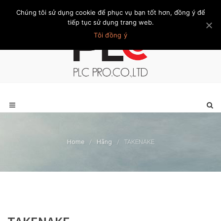
Chúng tôi sử dụng cookie để phục vụ bạn tốt hơn, đồng ý để
Trang chủ
Giới thiệu
Khách hàng
Liên hệ
Thành viên
tiếp tục sử dụng trang web.
Tôi đồng ý
Home
/
Hãng
/
TAKENAKE