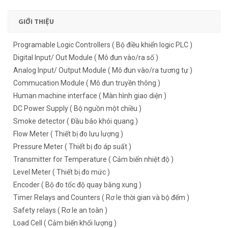
GIỚI THIỆU
Programable Logic Controllers ( Bộ điều khiển logic PLC )
Digital Input/ Out Module ( Mô đun vào/ra số )
Analog Input/ Output Module ( Mô đun vào/ra tương tự )
Commucation Module ( Mô đun truyền thông )
Human machine interface ( Màn hình giao diện )
DC Power Supply ( Bộ nguồn một chiều )
Smoke detector ( Đầu báo khói quang )
Flow Meter ( Thiết bị đo lưu lượng )
Pressure Meter ( Thiết bị đo áp suất )
Transmitter for Temperature ( Cảm biến nhiệt độ )
Level Meter ( Thiết bị đo mức )
Encoder ( Bộ đo tốc độ quay bằng xung )
Timer Relays and Counters ( Rơ le thời gian và bộ đếm )
Safety relays ( Rơ le an toàn )
Load Cell ( Cảm biến khối lượng )