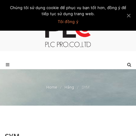
Chúng tôi sử dụng cookie để phục vụ bạn tốt hơn, đồng ý để
Trang chủ
Giới thiệu
Khách hàng
Liên hệ
Thành viên
tiếp tục sử dụng trang web.
Tôi đồng ý
Home
/
Hãng
/
SYM