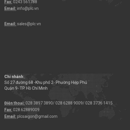
Fax:
0243 561788
Email:
info@plc.vn
Email:
sales@plc.vn
Chi nhánh:
Số 27 đường 68 -Khu phố 2- Phường Hiệp Phú
Quận 9- TP. Hồ Chí Minh
Điện thoại:
028 3897 3890/ 028 6288 9009/ 028 3736 1415
Fax:
028.62889009
Email:
plcsaigon@gmail.com