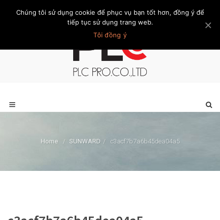
Chúng tôi sử dụng cookie để phục vụ bạn tốt hơn, đồng ý để
Trang chủ
Giới thiệu
Khách hàng
Liên hệ
Thành viên
tiếp tục sử dụng trang web.
Tôi đồng ý
Home
/
SUNWARD
/
c3acf7b7a6b45dea04a5