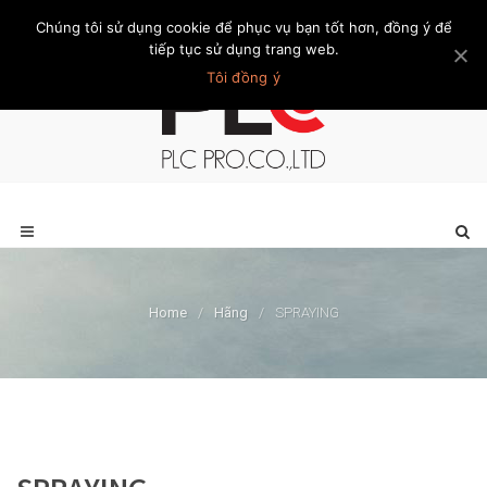
Chúng tôi sử dụng cookie để phục vụ bạn tốt hơn, đồng ý để
Trang chủ
Giới thiệu
Khách hàng
Liên hệ
Thành viên
tiếp tục sử dụng trang web.
Tôi đồng ý
Home
/
Hãng
/
SPRAYING