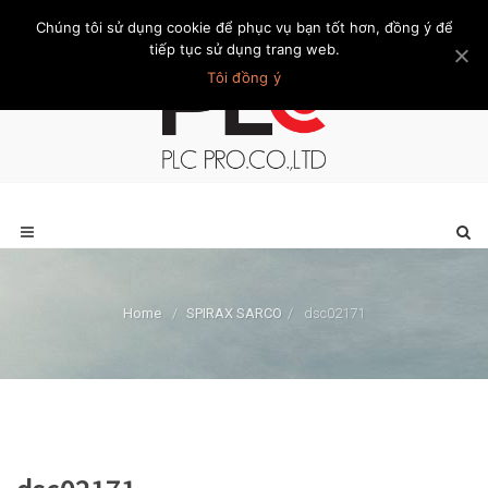
Chúng tôi sử dụng cookie để phục vụ bạn tốt hơn, đồng ý để
Trang chủ
Giới thiệu
Khách hàng
Liên hệ
Thành viên
tiếp tục sử dụng trang web.
Tôi đồng ý
Home
/
SPIRAX SARCO
/
dsc02171