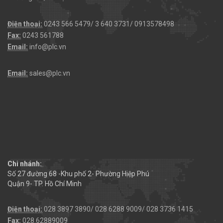
Điện thoại:
0243 566 5479/ 3 640 3731/ 0913578498
Fax:
0243 561788
Email:
info@plc.vn
Email:
sales@plc.vn
Chi nhánh:
Số 27 đường 68 -Khu phố 2- Phường Hiệp Phú
Quận 9- TP. Hồ Chí Minh
Điện thoại:
028 3897 3890/ 028 6288 9009/ 028 3736 1415
Fax:
028.62889009