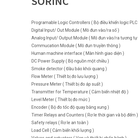
SORINC
Programable Logic Controllers ( Bộ điều khiển logic PLC 
Digital Input/ Out Module ( Mô đun vào/ra số )
Analog Input/ Output Module ( Mô đun vào/ra tương tự 
Commucation Module ( Mô đun truyền thông )
Human machine interface ( Màn hình giao diện )
DC Power Supply ( Bộ nguồn một chiều )
Smoke detector ( Đầu báo khói quang )
Flow Meter ( Thiết bị đo lưu lượng )
Pressure Meter ( Thiết bị đo áp suất )
Transmitter for Temperature ( Cảm biến nhiệt độ )
Level Meter ( Thiết bị đo mức )
Encoder ( Bộ đo tốc độ quay bằng xung )
Timer Relays and Counters ( Rơ le thời gian và bộ đếm )
Safety relays ( Rơ le an toàn )
Load Cell ( Cảm biến khối lượng )