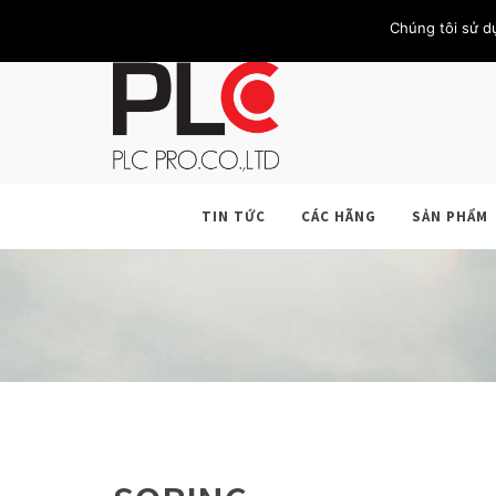
TRANG CHỦ
GIỚI THIỆU
KHÁCH HÀNG
LIÊN HỆ
Chúng tôi sử d
TIN TỨC
CÁC HÃNG
SẢN PHẨM