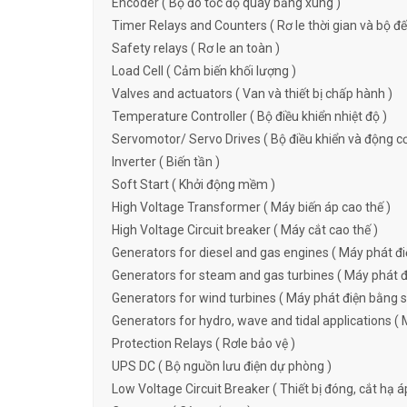
Encoder ( Bộ đo tốc độ quay bằng xung )
Timer Relays and Counters ( Rơ le thời gian và bộ đ
Safety relays ( Rơ le an toàn )
Load Cell ( Cảm biến khối lượng )
Valves and actuators ( Van và thiết bị chấp hành )
Temperature Controller ( Bộ điều khiển nhiệt độ )
Servomotor/ Servo Drives ( Bộ điều khiển và động c
Inverter ( Biến tần )
Soft Start ( Khởi động mềm )
High Voltage Transformer ( Máy biến áp cao thế )
High Voltage Circuit breaker ( Máy cắt cao thế )
Generators for diesel and gas engines ( Máy phát đi
Generators for steam and gas turbines ( Máy phát đi
Generators for wind turbines ( Máy phát điện bằng s
Generators for hydro, wave and tidal applications ( 
Protection Relays ( Rơle bảo vệ )
UPS DC ( Bộ nguồn lưu điện dự phòng )
Low Voltage Circuit Breaker ( Thiết bị đóng, cắt hạ á