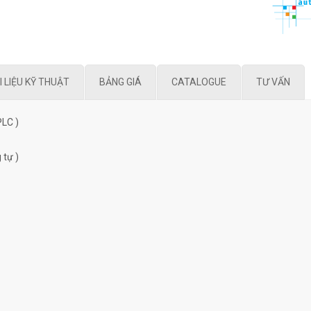
I LIỆU KỸ THUẬT
BẢNG GIÁ
CATALOGUE
TƯ VẤN
PLC )
 tự )