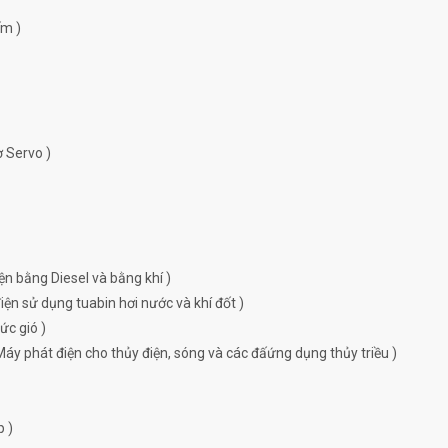
ếm )
ơ Servo )
ện bằng Diesel và bằng khí )
ện sử dụng tuabin hơi nước và khí đốt )
ức gió )
Máy phát điện cho thủy điện, sóng và các đấứng dụng thủy triều )
p )