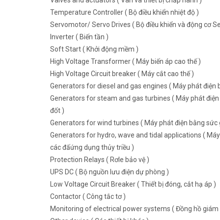
Valves and actuators ( Van và thiết bị chấp hành )
Temperature Controller ( Bộ điều khiển nhiệt độ )
Servomotor/ Servo Drives ( Bộ điều khiển và động cơ Se
Inverter ( Biến tần )
Soft Start ( Khởi động mềm )
High Voltage Transformer ( Máy biến áp cao thế )
High Voltage Circuit breaker ( Máy cắt cao thế )
Generators for diesel and gas engines ( Máy phát điện b
Generators for steam and gas turbines ( Máy phát điện 
đốt )
Generators for wind turbines ( Máy phát điện bằng sức g
Generators for hydro, wave and tidal applications ( Máy
các đấứng dụng thủy triều )
Protection Relays ( Rơle bảo vệ )
UPS DC ( Bộ nguồn lưu điện dự phòng )
Low Voltage Circuit Breaker ( Thiết bị đóng, cắt hạ áp )
Contactor ( Công tắc tơ )
Monitoring of electrical power systems ( Đồng hồ giám 