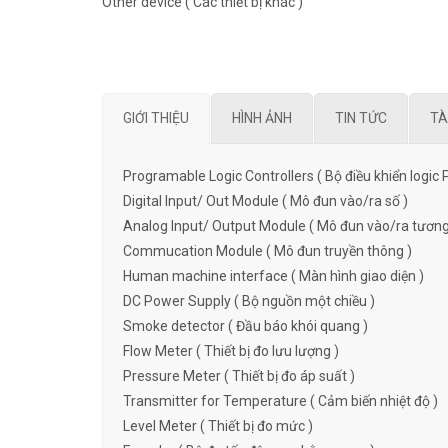
Other device ( Các thiết bị khác )
GIỚI THIỆU
HÌNH ẢNH
TIN TỨC
TÀ
Programable Logic Controllers ( Bộ điều khiển logic 
Digital Input/ Out Module ( Mô đun vào/ra số )
Analog Input/ Output Module ( Mô đun vào/ra tương
Commucation Module ( Mô đun truyền thông )
Human machine interface ( Màn hình giao diện )
DC Power Supply ( Bộ nguồn một chiều )
Smoke detector ( Đầu báo khói quang )
Flow Meter ( Thiết bị đo lưu lượng )
Pressure Meter ( Thiết bị đo áp suất )
Transmitter for Temperature ( Cảm biến nhiệt độ )
Level Meter ( Thiết bị đo mức )