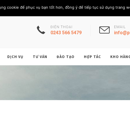
Thứ Sáu, 7/8/202
THÀNH VIÊN
ụng cookie để phục vụ bạn tốt hơn, đồng ý để tiếp tục sử dụng trang w
ĐIỆN THOẠI
EMAIL
0243 566 5479
info@p
DỊCH VỤ
TƯ VẤN
ĐÀO TẠO
HỢP TÁC
KHO HÀN