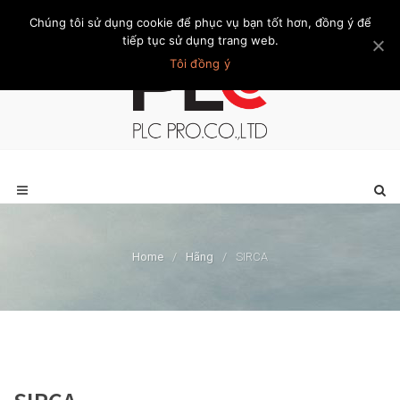
Chúng tôi sử dụng cookie để phục vụ bạn tốt hơn, đồng ý để
Trang chủ
Giới thiệu
Khách hàng
Liên hệ
Thành viên
tiếp tục sử dụng trang web.
Tôi đồng ý
Home
/
Hãng
/
SIRCA