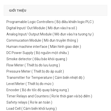
GIỚI THIỆU
Programable Logic Controllers ( Bộ điều khiển logic PLC )
Digital Input/ Out Module ( Mô đun vào/ra số )
Analog Input/ Output Module ( Mô đun vào/ra tương tự )
Commucation Module ( Mô đun truyền thông )
Human machine interface ( Màn hình giao diện )
DC Power Supply ( Bộ nguồn một chiều )
Smoke detector ( Đầu báo khói quang )
Flow Meter ( Thiết bị đo lưu lượng )
Pressure Meter ( Thiết bị đo áp suất )
Transmitter for Temperature ( Cảm biến nhiệt độ )
Level Meter ( Thiết bị đo mức )
Encoder ( Bộ đo tốc độ quay bằng xung )
Timer Relays and Counters ( Rơ le thời gian và bộ đếm )
Safety relays ( Rơ le an toàn )
Load Cell ( Cảm biến khối lượng )