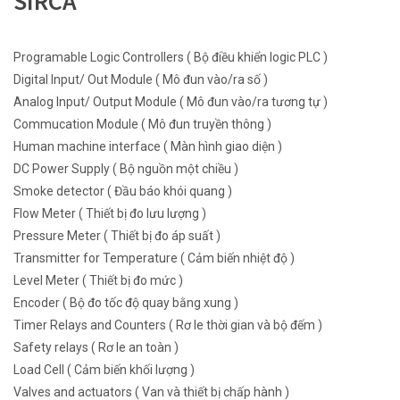
SIRCA
Programable Logic Controllers ( Bộ điều khiển logic PLC )
Digital Input/ Out Module ( Mô đun vào/ra số )
Analog Input/ Output Module ( Mô đun vào/ra tương tự )
Commucation Module ( Mô đun truyền thông )
Human machine interface ( Màn hình giao diện )
DC Power Supply ( Bộ nguồn một chiều )
Smoke detector ( Đầu báo khói quang )
Flow Meter ( Thiết bị đo lưu lượng )
Pressure Meter ( Thiết bị đo áp suất )
Transmitter for Temperature ( Cảm biến nhiệt độ )
Level Meter ( Thiết bị đo mức )
Encoder ( Bộ đo tốc độ quay bằng xung )
Timer Relays and Counters ( Rơ le thời gian và bộ đếm )
Safety relays ( Rơ le an toàn )
Load Cell ( Cảm biến khối lượng )
Valves and actuators ( Van và thiết bị chấp hành )