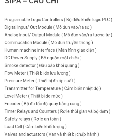
SIPA – CẦU CHÌ
Programable Logic Controllers ( Bộ điều khiển logic PLC )
Digital Input/ Out Module ( Mô đun vào/ra số )
Analog Input/ Output Module ( Mô đun vào/ra tương tự )
Commucation Module ( Mô đun truyền thông )
Human machine interface ( Màn hình giao diện )
DC Power Supply ( Bộ nguồn một chiều )
Smoke detector ( Đầu báo khói quang )
Flow Meter ( Thiết bị đo lưu lượng )
Pressure Meter ( Thiết bị đo áp suất )
Transmitter for Temperature ( Cảm biến nhiệt độ )
Level Meter ( Thiết bị đo mức )
Encoder ( Bộ đo tốc độ quay bằng xung )
Timer Relays and Counters ( Rơ le thời gian và bộ đếm )
Safety relays ( Rơ le an toàn )
Load Cell ( Cảm biến khối lượng )
Valves and actuators ( Van và thiết bị chấp hành )