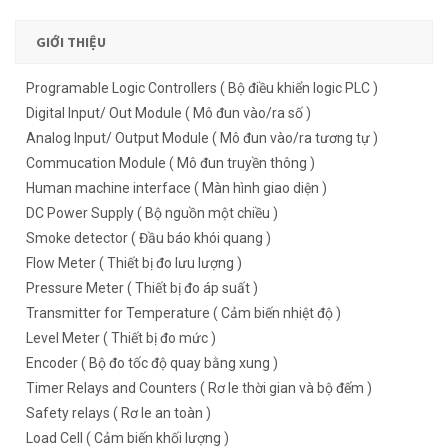
GIỚI THIỆU
Programable Logic Controllers ( Bộ điều khiển logic PLC )
Digital Input/ Out Module ( Mô đun vào/ra số )
Analog Input/ Output Module ( Mô đun vào/ra tương tự )
Commucation Module ( Mô đun truyền thông )
Human machine interface ( Màn hình giao diện )
DC Power Supply ( Bộ nguồn một chiều )
Smoke detector ( Đầu báo khói quang )
Flow Meter ( Thiết bị đo lưu lượng )
Pressure Meter ( Thiết bị đo áp suất )
Transmitter for Temperature ( Cảm biến nhiệt độ )
Level Meter ( Thiết bị đo mức )
Encoder ( Bộ đo tốc độ quay bằng xung )
Timer Relays and Counters ( Rơ le thời gian và bộ đếm )
Safety relays ( Rơ le an toàn )
Load Cell ( Cảm biến khối lượng )