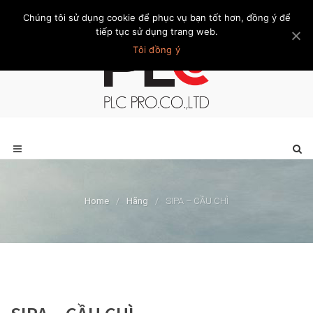
Chúng tôi sử dụng cookie để phục vụ bạn tốt hơn, đồng ý để
Trang chủ
Giới thiệu
Khách hàng
Liên hệ
Thành viên
tiếp tục sử dụng trang web.
Tôi đồng ý
Home
/
Hãng
/
SIPA – CẦU CHÌ