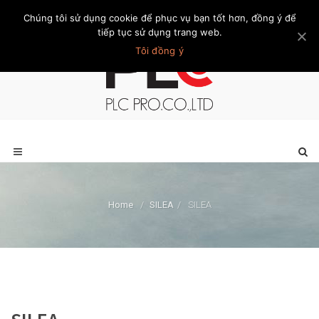
Chúng tôi sử dụng cookie để phục vụ bạn tốt hơn, đồng ý để
Trang chủ
Giới thiệu
Khách hàng
Liên hệ
Thành viên
tiếp tục sử dụng trang web.
Tôi đồng ý
Home
/
SILEA
/
SILEA