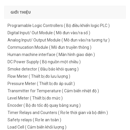
GIỚI THIỆU
Programable Logic Controllers ( Bộ điều khiển logic PLC )
Digital Input/ Out Module ( Mô đun vào/ra số )
Analog Input/ Output Module ( Mô đun vào/ra tương tự )
Commucation Module ( Mô đun truyền thông )
Human machine interface ( Màn hình giao diện )
DC Power Supply ( Bộ nguồn một chiều )
Smoke detector ( Đầu báo khói quang )
Flow Meter ( Thiết bị đo lưu lượng )
Pressure Meter ( Thiết bị đo áp suất )
Transmitter for Temperature ( Cảm biến nhiệt độ )
Level Meter ( Thiết bị đo mức )
Encoder ( Bộ đo tốc độ quay bằng xung )
Timer Relays and Counters ( Rơ le thời gian và bộ đếm )
Safety relays ( Rơ le an toàn )
Load Cell ( Cảm biến khối lượng )