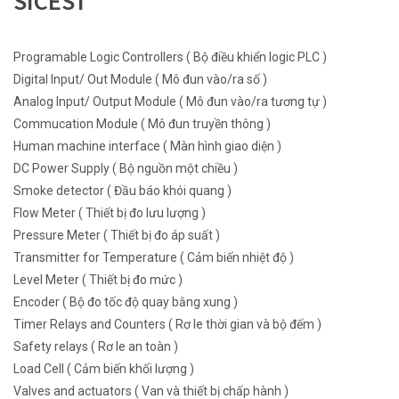
SICEST
Programable Logic Controllers ( Bộ điều khiển logic PLC )
Digital Input/ Out Module ( Mô đun vào/ra số )
Analog Input/ Output Module ( Mô đun vào/ra tương tự )
Commucation Module ( Mô đun truyền thông )
Human machine interface ( Màn hình giao diện )
DC Power Supply ( Bộ nguồn một chiều )
Smoke detector ( Đầu báo khói quang )
Flow Meter ( Thiết bị đo lưu lượng )
Pressure Meter ( Thiết bị đo áp suất )
Transmitter for Temperature ( Cảm biến nhiệt độ )
Level Meter ( Thiết bị đo mức )
Encoder ( Bộ đo tốc độ quay bằng xung )
Timer Relays and Counters ( Rơ le thời gian và bộ đếm )
Safety relays ( Rơ le an toàn )
Load Cell ( Cảm biến khối lượng )
Valves and actuators ( Van và thiết bị chấp hành )