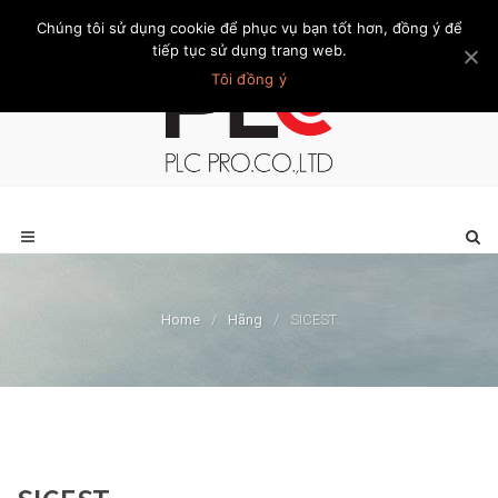
Chúng tôi sử dụng cookie để phục vụ bạn tốt hơn, đồng ý để
Trang chủ
Giới thiệu
Khách hàng
Liên hệ
Thành viên
tiếp tục sử dụng trang web.
Tôi đồng ý
Home
/
Hãng
/
SICEST