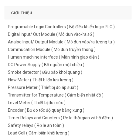
GIỚI THIỆU
Programable Logic Controllers ( Bộ điều khiển logic PLC )
Digital Input/ Out Module ( Mô đun vào/ra số )
Analog Input/ Output Module ( Mô đun vào/ra tương tự )
Commucation Module ( Mô đun truyền thông )
Human machine interface ( Màn hình giao diện )
DC Power Supply ( Bộ nguồn một chiều )
Smoke detector ( Đầu báo khói quang )
Flow Meter ( Thiết bị đo lưu lượng )
Pressure Meter ( Thiết bị đo áp suất )
Transmitter for Temperature ( Cảm biến nhiệt độ )
Level Meter ( Thiết bị đo mức )
Encoder ( Bộ đo tốc độ quay bằng xung )
Timer Relays and Counters ( Rơ le thời gian và bộ đếm )
Safety relays ( Rơ le an toàn )
Load Cell ( Cảm biến khối lượng )