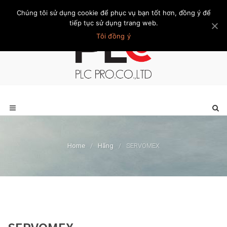
Chúng tôi sử dụng cookie để phục vụ bạn tốt hơn, đồng ý để
Trang chủ
Giới thiệu
Khách hàng
Liên hệ
Thành viên
tiếp tục sử dụng trang web.
Tôi đồng ý
Home
/
Hãng
/
SERVOMEX