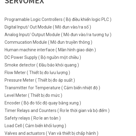
SERVOMEX
Programable Logic Controllers ( Bộ điều khiển logic PLC )
Digital Input/ Out Module ( Mô đun vào/ra số )
Analog Input/ Output Module ( Mô đun vào/ra tương tự )
Commucation Module ( Mô đun truyền thông )
Human machine interface ( Màn hình giao diện )
DC Power Supply ( Bộ nguồn một chiều )
Smoke detector ( Đầu báo khói quang )
Flow Meter ( Thiết bị đo lưu lượng )
Pressure Meter ( Thiết bị đo áp suất )
Transmitter for Temperature ( Cảm biến nhiệt độ )
Level Meter ( Thiết bị đo mức )
Encoder ( Bộ đo tốc độ quay bằng xung )
Timer Relays and Counters ( Rơ le thời gian và bộ đếm )
Safety relays ( Rơ le an toàn )
Load Cell ( Cảm biến khối lượng )
Valves and actuators ( Van và thiết bị chấp hành )