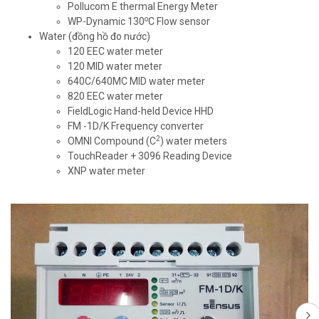
Pollucom E thermal Energy Meter
o
WP-Dynamic 130
C Flow sensor
Water (đồng hồ đo nước)
120 EEC water meter
120 MID water meter
640C/640MC MID water meter
820 EEC water meter
FieldLogic Hand-held Device HHD
FM -1D/K Frequency converter
2
OMNI Compound (C
) water meters
TouchReader + 3096 Reading Device
XNP water meter