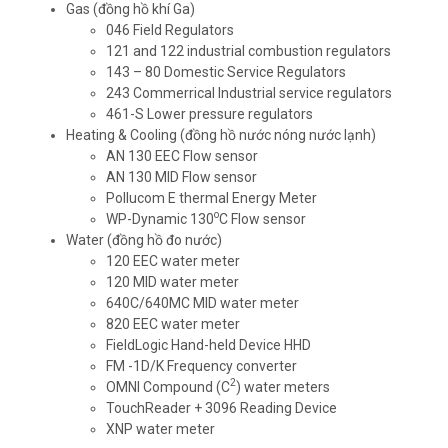
Gas (đồng hồ khí Ga)
046 Field Regulators
121 and 122 industrial combustion regulators
143 – 80 Domestic Service Regulators
243 Commerrical Industrial service regulators
461-S Lower pressure regulators
Heating & Cooling (đồng hồ nước nóng nước lạnh)
AN 130 EEC Flow sensor
AN 130 MID Flow sensor
Pollucom E thermal Energy Meter
o
WP-Dynamic 130
C Flow sensor
Water (đồng hồ đo nước)
120 EEC water meter
120 MID water meter
640C/640MC MID water meter
820 EEC water meter
FieldLogic Hand-held Device HHD
FM -1D/K Frequency converter
2
OMNI Compound (C
) water meters
TouchReader + 3096 Reading Device
XNP water meter