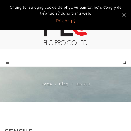
Chúng tôi sử dụng cookie để phục vụ bạn tốt hơn, đồng ý để
Trang chủ
Giới thiệu
Khách hàng
Liên hệ
Thành viên
tiếp tục sử dụng trang web.
Tôi đồng ý
Home
/
Hãng
/
SENSUS