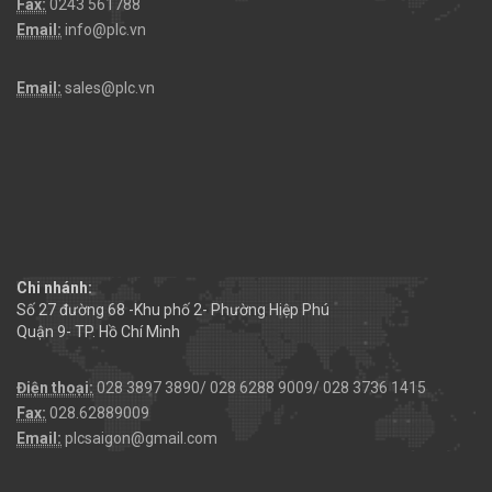
Fax:
0243 561788
Email:
info@plc.vn
Email:
sales@plc.vn
Chi nhánh:
Số 27 đường 68 -Khu phố 2- Phường Hiệp Phú
Quận 9- TP. Hồ Chí Minh
Điện thoại:
028 3897 3890/ 028 6288 9009/ 028 3736 1415
Fax:
028.62889009
Email:
plcsaigon@gmail.com