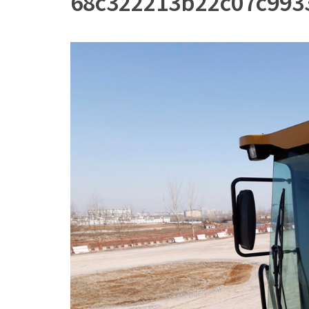
68c322213b22c07c993