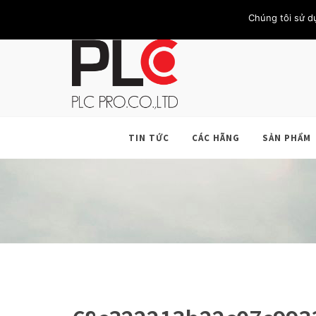
TRANG CHỦ
GIỚI THIỆU
KHÁCH HÀNG
LIÊN HỆ
Chúng tôi sử d
TIN TỨC
CÁC HÃNG
SẢN PHẨM