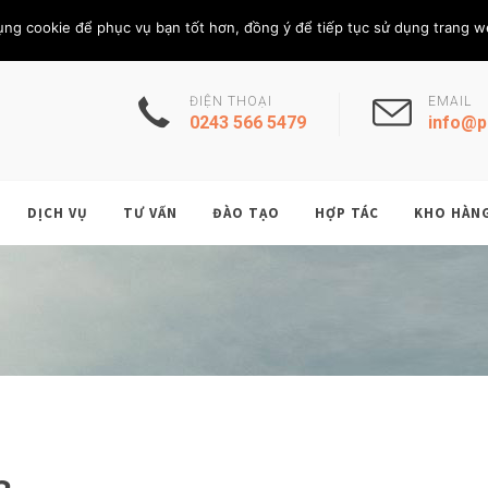
Thứ Sáu, 7/8/202
THÀNH VIÊN
ụng cookie để phục vụ bạn tốt hơn, đồng ý để tiếp tục sử dụng trang w
ĐIỆN THOẠI
EMAIL
0243 566 5479
info@p
DỊCH VỤ
TƯ VẤN
ĐÀO TẠO
HỢP TÁC
KHO HÀN