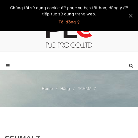
Chúng tôi sử dụng cookie để phục vụ bạn tốt hơn, đồng ý để
Trang chủ
Giới thiệu
Khách hàng
Liên hệ
Thành viên
tiếp tục sử dụng trang web.
Tôi đồng ý
Home
/
Hãng
/
SCHMALZ