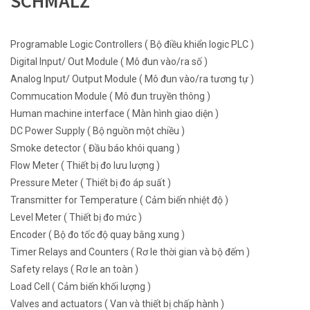
SCHMALZ
Programable Logic Controllers ( Bộ điều khiển logic PLC )
Digital Input/ Out Module ( Mô đun vào/ra số )
Analog Input/ Output Module ( Mô đun vào/ra tương tự )
Commucation Module ( Mô đun truyền thông )
Human machine interface ( Màn hình giao diện )
DC Power Supply ( Bộ nguồn một chiều )
Smoke detector ( Đầu báo khói quang )
Flow Meter ( Thiết bị đo lưu lượng )
Pressure Meter ( Thiết bị đo áp suất )
Transmitter for Temperature ( Cảm biến nhiệt độ )
Level Meter ( Thiết bị đo mức )
Encoder ( Bộ đo tốc độ quay bằng xung )
Timer Relays and Counters ( Rơ le thời gian và bộ đếm )
Safety relays ( Rơ le an toàn )
Load Cell ( Cảm biến khối lượng )
Valves and actuators ( Van và thiết bị chấp hành )