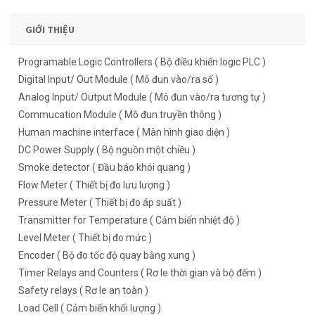
GIỚI THIỆU
Programable Logic Controllers ( Bộ điều khiển logic PLC )
Digital Input/ Out Module ( Mô đun vào/ra số )
Analog Input/ Output Module ( Mô đun vào/ra tương tự )
Commucation Module ( Mô đun truyền thông )
Human machine interface ( Màn hình giao diện )
DC Power Supply ( Bộ nguồn một chiều )
Smoke detector ( Đầu báo khói quang )
Flow Meter ( Thiết bị đo lưu lượng )
Pressure Meter ( Thiết bị đo áp suất )
Transmitter for Temperature ( Cảm biến nhiệt độ )
Level Meter ( Thiết bị đo mức )
Encoder ( Bộ đo tốc độ quay bằng xung )
Timer Relays and Counters ( Rơ le thời gian và bộ đếm )
Safety relays ( Rơ le an toàn )
Load Cell ( Cảm biến khối lượng )