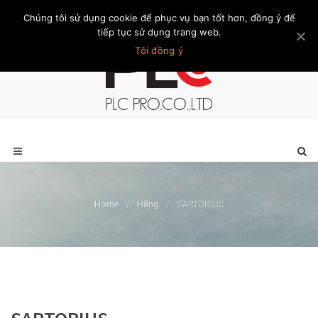
Chúng tôi sử dụng cookie để phục vụ bạn tốt hơn, đồng ý để
Trang chủ
Giới thiệu
Khách hàng
Liên hệ
Thành viên
tiếp tục sử dụng trang web.
Tôi đồng ý
Home
/
Hãng
/
SARTORIUS