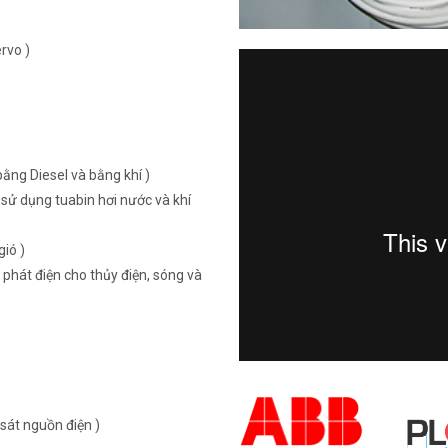
rvo )
ằng Diesel và bằng khí )
sử dụng tuabin hơi nước và khí
ió )
 phát điện cho thủy điện, sóng và
sát nguồn điện )