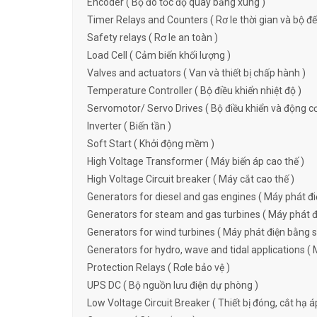
Encoder ( Bộ đo tốc độ quay bằng xung )
Timer Relays and Counters ( Rơ le thời gian và bộ đ
Safety relays ( Rơ le an toàn )
Load Cell ( Cảm biến khối lượng )
Valves and actuators ( Van và thiết bị chấp hành )
Temperature Controller ( Bộ điều khiển nhiệt độ )
Servomotor/ Servo Drives ( Bộ điều khiển và động c
Inverter ( Biến tần )
Soft Start ( Khởi động mềm )
High Voltage Transformer ( Máy biến áp cao thế )
High Voltage Circuit breaker ( Máy cắt cao thế )
Generators for diesel and gas engines ( Máy phát đi
Generators for steam and gas turbines ( Máy phát đi
Generators for wind turbines ( Máy phát điện bằng s
Generators for hydro, wave and tidal applications ( 
Protection Relays ( Rơle bảo vệ )
UPS DC ( Bộ nguồn lưu điện dự phòng )
Low Voltage Circuit Breaker ( Thiết bị đóng, cắt hạ á