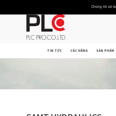
TRANG CHỦ
GIỚI THIỆU
KHÁCH HÀNG
LIÊN HỆ
Chúng tôi sử d
TIN TỨC
CÁC HÃNG
SẢN PHẨM