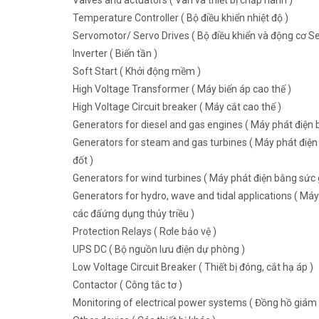
Valves and actuators ( Van và thiết bị chấp hành )
Temperature Controller ( Bộ điều khiển nhiệt độ )
Servomotor/ Servo Drives ( Bộ điều khiển và động cơ Se
Inverter ( Biến tần )
Soft Start ( Khởi động mềm )
High Voltage Transformer ( Máy biến áp cao thế )
High Voltage Circuit breaker ( Máy cắt cao thế )
Generators for diesel and gas engines ( Máy phát điện b
Generators for steam and gas turbines ( Máy phát điện 
đốt )
Generators for wind turbines ( Máy phát điện bằng sức g
Generators for hydro, wave and tidal applications ( Máy
các đấứng dụng thủy triều )
Protection Relays ( Rơle bảo vệ )
UPS DC ( Bộ nguồn lưu điện dự phòng )
Low Voltage Circuit Breaker ( Thiết bị đóng, cắt hạ áp )
Contactor ( Công tắc tơ )
Monitoring of electrical power systems ( Đồng hồ giám 