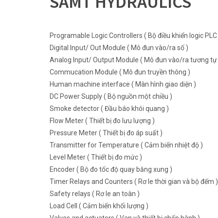
SAMT HYDRAULICS
Programable Logic Controllers ( Bộ điều khiển logic PLC 
Digital Input/ Out Module ( Mô đun vào/ra số )
Analog Input/ Output Module ( Mô đun vào/ra tương tự 
Commucation Module ( Mô đun truyền thông )
Human machine interface ( Màn hình giao diện )
DC Power Supply ( Bộ nguồn một chiều )
Smoke detector ( Đầu báo khói quang )
Flow Meter ( Thiết bị đo lưu lượng )
Pressure Meter ( Thiết bị đo áp suất )
Transmitter for Temperature ( Cảm biến nhiệt độ )
Level Meter ( Thiết bị đo mức )
Encoder ( Bộ đo tốc độ quay bằng xung )
Timer Relays and Counters ( Rơ le thời gian và bộ đếm )
Safety relays ( Rơ le an toàn )
Load Cell ( Cảm biến khối lượng )