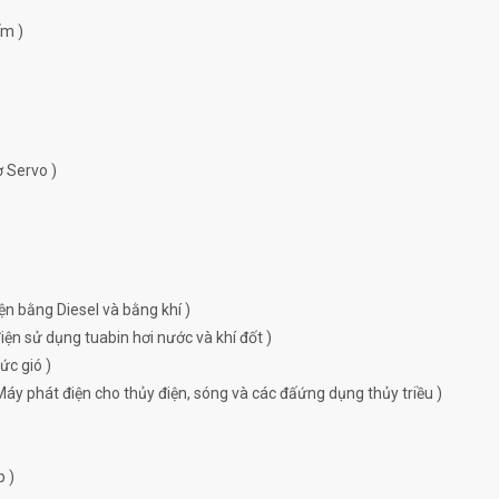
ếm )
ơ Servo )
ện bằng Diesel và bằng khí )
ện sử dụng tuabin hơi nước và khí đốt )
ức gió )
Máy phát điện cho thủy điện, sóng và các đấứng dụng thủy triều )
p )