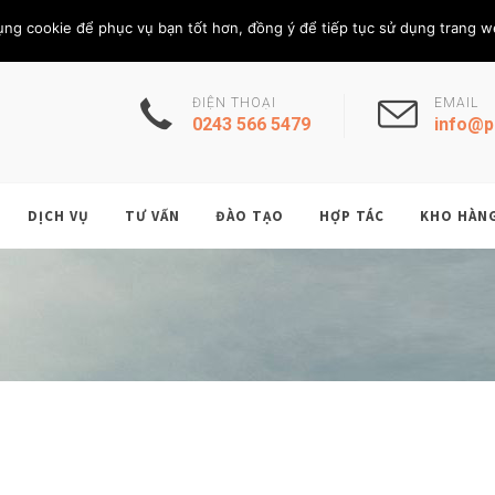
Thứ Năm, 6/8/202
THÀNH VIÊN
ụng cookie để phục vụ bạn tốt hơn, đồng ý để tiếp tục sử dụng trang w
ĐIỆN THOẠI
EMAIL
0243 566 5479
info@p
DỊCH VỤ
TƯ VẤN
ĐÀO TẠO
HỢP TÁC
KHO HÀN