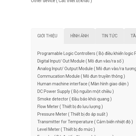
Other device ( Các thiết bị khác )
GIỚI THIỆU
HÌNH ẢNH
TIN TỨC
TÀ
Programable Logic Controllers ( Bộ điều khiển logic 
Digital Input/ Out Module ( Mô đun vào/ra số )
Analog Input/ Output Module ( Mô đun vào/ra tương
Commucation Module ( Mô đun truyền thông )
Human machine interface ( Màn hình giao diện )
DC Power Supply ( Bộ nguồn một chiều )
Smoke detector ( Đầu báo khói quang )
Flow Meter ( Thiết bị đo lưu lượng )
Pressure Meter ( Thiết bị đo áp suất )
Transmitter for Temperature ( Cảm biến nhiệt độ )
Level Meter ( Thiết bị đo mức )