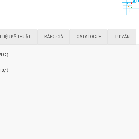
I LIỆU KỸ THUẬT
BẢNG GIÁ
CATALOGUE
TƯ VẤN
PLC )
 tự )