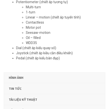
Potentiometer (chiết áp tương tự)
Multi-turn
1-turn
Linear – motion (chiết áp tuyến tính)
Contactless
Motor pot
Seesaw-motion
Oil – filled
WDD35
Dial (chiết áp kiểu quay số)
Joystick (chiết áp kiều cần điều khiển)
Pedal (chiết áp kiểu bàn đạp)
HÌNH ẢNH
TIN TỨC
TÀI LIỆU KỸ THUẬT