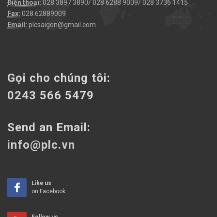
Điện thoại:
028 3897 3890/ 028 6288 9009/ 028 3736 1415
Fax:
028.62889009
Email:
plcsaigon@gmail.com
Gọi cho chúng tôi:
0243 566 5479
Send an Email:
info@plc.vn
Like us
on Facebook