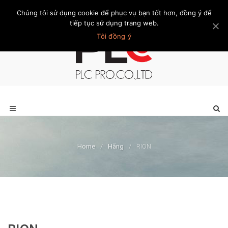
Chúng tôi sử dụng cookie để phục vụ bạn tốt hơn, đồng ý để
Trang chủ
Giới thiệu
Khách hàng
Liên hệ
Thành viên
tiếp tục sử dụng trang web.
Tôi đồng ý
Home
/
Hãng
/
RION