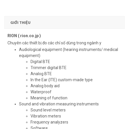
GIỚI THIỆU
RION ( rion.co.jp )
Chuyên các thiết bị đo các chỉ số dùng trong ngành y
Audiological equipment (hearing instruments/ medical
equipment)
Digital BTE
Trimmer digital BTE
Analog BTE
In the Ear (ITE) custom-made type
Analog body aid
Waterproof
Meaning of function
Sound and vibration measuring instruments
Sound level meters
Vibration meters
Frequency analyzers
Software