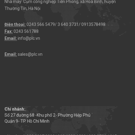
Nhà máy: Cụm công nghiệp Tiền Phong, xã Hoà Bình, huyện
Thường Tín, Hà Nội
Điện thoại:
0243 566 5479/ 3 640 3731/ 0913578498
Fax:
0243 561788
Email:
info@plc.vn
Email:
sales@plc.vn
Chi nhánh:
Số 27 đường 68 -Khu phố 2- Phường Hiệp Phú
Quận 9- TP. Hồ Chí Minh