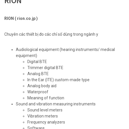
RION
RION ( rion.co.jp )
Chuyên các thiết bị đo các chỉ số dùng trong ngành y
Audiological equipment (hearing instruments/ medical
equipment)
Digital BTE
Trimmer digital BTE
Analog BTE
In the Ear (ITE) custom-made type
Analog body aid
Waterproof
Meaning of function
Sound and vibration measuring instruments
Sound level meters
Vibration meters
Frequency analyzers
Software