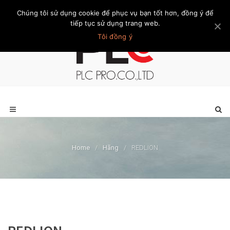
Chúng tôi sử dụng cookie để phục vụ bạn tốt hơn, đồng ý để
Trang chủ
Giới thiệu
Khách hàng
Liên hệ
Thành viên
tiếp tục sử dụng trang web.
Tôi đồng ý
Home
/
Hãng
/
REDLION