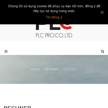
Chúng tôi sử dụng cookie để phục vụ bạn tốt hơn, đồng ý để
Trang chủ
Giới thiệu
Khách hàng
Liên hệ
Thành viên
tiếp tục sử dụng trang web.
Tôi đồng ý
Home
/
RECHNER
/
RECHNER