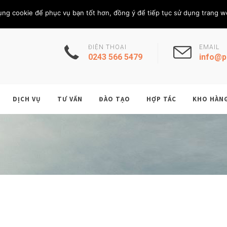
Thứ Sáu, 7/8/202
THÀNH VIÊN
ụng cookie để phục vụ bạn tốt hơn, đồng ý để tiếp tục sử dụng trang w
ĐIỆN THOẠI
EMAIL
0243 566 5479
info@p
DỊCH VỤ
TƯ VẤN
ĐÀO TẠO
HỢP TÁC
KHO HÀN