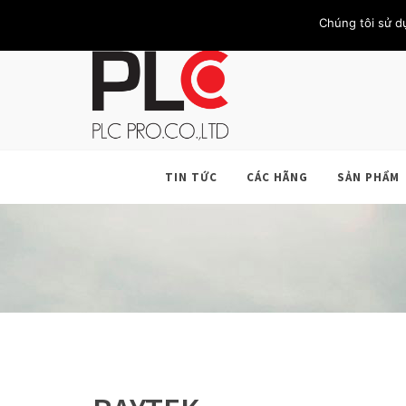
TRANG CHỦ
GIỚI THIỆU
KHÁCH HÀNG
LIÊN HỆ
Chúng tôi sử d
TIN TỨC
CÁC HÃNG
SẢN PHẨM