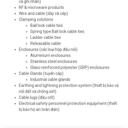
và ghi nhãn)
RF & microware products
Wire and cable (dây và cáp)
Clamping solutions
Ball lock cable ties
Spring type Ball lock cable ties
Ladder cable ties
Releasable cable
Enclosures (các loại hộp đấu nối)
Aluminium enclosures
Stainless steel enclosures
Glass reinforced polyester (GRP) enclosures
Cable Glands (tuyến cáp)
Industrial cable glands
Earthing and lightning protection system (thiết bị bảo vệ
nối đất và chống sét)
Cable lugs (đầu cốt)
Electrical safety personnel protection equipment (thiết
bị bảo hộ an toàn điện)