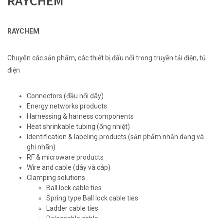
RAYCHEM
RAYCHEM
Chuyên các sản phẩm, các thiết bị đấu nối trong truyền tải điện, tủ
điện
Connectors (đầu nối dây)
Energy networks products
Harnessing & harness components
Heat shrinkable tubing (ống nhiệt)
Identification & labeling products (sản phẩm nhận dạng và
ghi nhãn)
RF & microware products
Wire and cable (dây và cáp)
Clamping solutions
Ball lock cable ties
Spring type Ball lock cable ties
Ladder cable ties