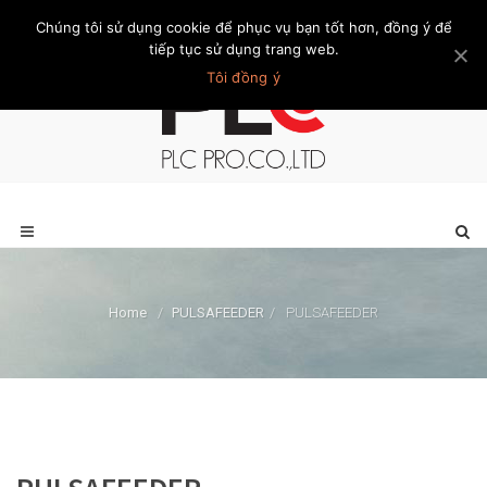
Chúng tôi sử dụng cookie để phục vụ bạn tốt hơn, đồng ý để
Trang chủ
Giới thiệu
Khách hàng
Liên hệ
Thành viên
tiếp tục sử dụng trang web.
Tôi đồng ý
Home
/
PULSAFEEDER
/
PULSAFEEDER